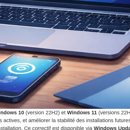
ndows 10
(version 22H2) et
Windows 11
(versions 22H
s actives, et améliorer la stabilité des installations futu
stallation. Ce correctif est disponible via
Windows Upda