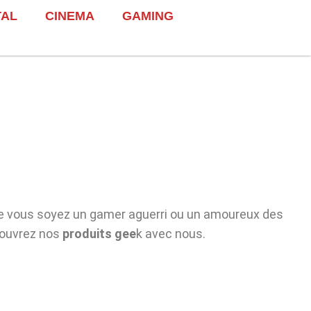
TAL
CINEMA
GAMING
e vous soyez un gamer aguerri ou un amoureux des
écouvrez nos
produits gee
k avec nous.