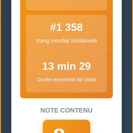
#1 358
Rang mondial Similarweb
13 min 29
Durée moyenne de visite
NOTE CONTENU